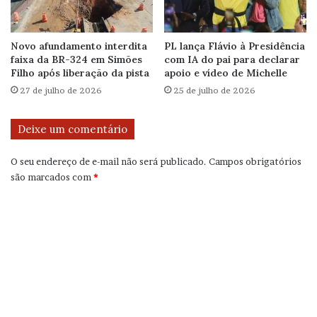
Novo afundamento interdita
PL lança Flávio à Presidência
faixa da BR-324 em Simões
com IA do pai para declarar
Filho após liberação da pista
apoio e vídeo de Michelle
27 de julho de 2026
25 de julho de 2026
Deixe um comentário
O seu endereço de e-mail não será publicado.
Campos obrigatórios
são marcados com
*
C
o
m
e
n
t