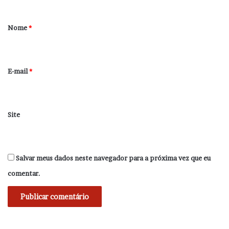
á
r
Nome
*
i
o
*
E-mail
*
Site
Salvar meus dados neste navegador para a próxima vez que eu
comentar.