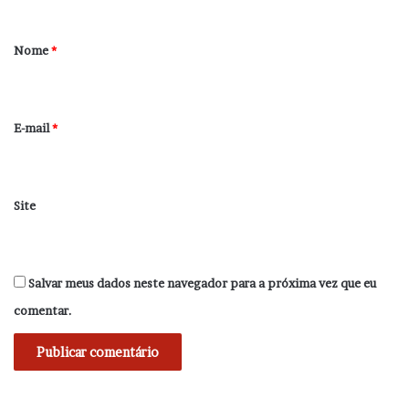
á
r
Nome
*
i
o
*
E-mail
*
Site
Salvar meus dados neste navegador para a próxima vez que eu
comentar.