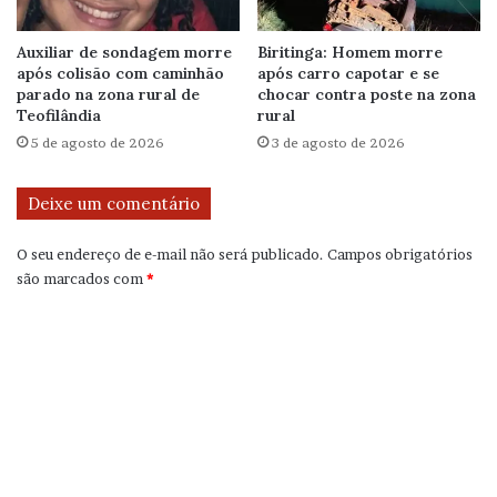
Auxiliar de sondagem morre
Biritinga: Homem morre
após colisão com caminhão
após carro capotar e se
parado na zona rural de
chocar contra poste na zona
Teofilândia
rural
5 de agosto de 2026
3 de agosto de 2026
Deixe um comentário
O seu endereço de e-mail não será publicado.
Campos obrigatórios
são marcados com
*
C
o
m
e
n
t