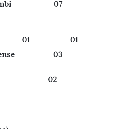
 Guanambi 07
6 01 01
Jacuipense 03
o Poções 02