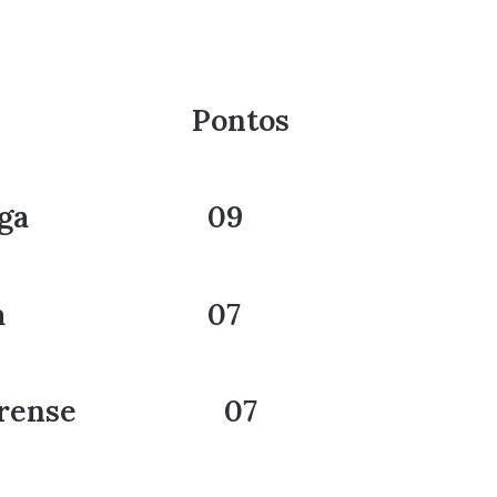
o Time Pontos
 Ypiranga 09
 Galícia 07
Juazeirense 07