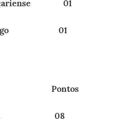
amaçariense 01
 Botafogo 01
o Time Pontos
 Itabuna 08