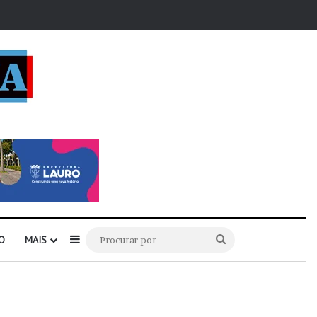
r
Barra Lateral
Procurar
O
MAIS
por