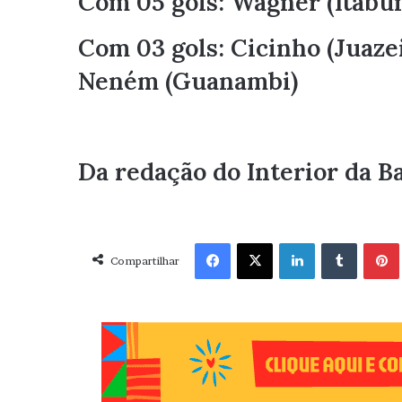
Com 05 gols: Wagner (Itab
Com 03 gols: Cicinho (Juazei
Neném (Guanambi)
Da redação do Interior da B
Facebook
X
Linkedin
Tumblr
Pint
Compartilhar