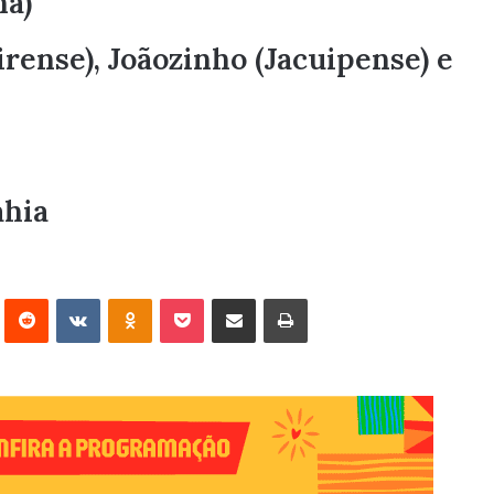
una)
rense), Joãozinho (Jacuipense) e
ahia
erest
Reddit
VK
OK
Pocket
Compartilhar via e-mail
Imprimir