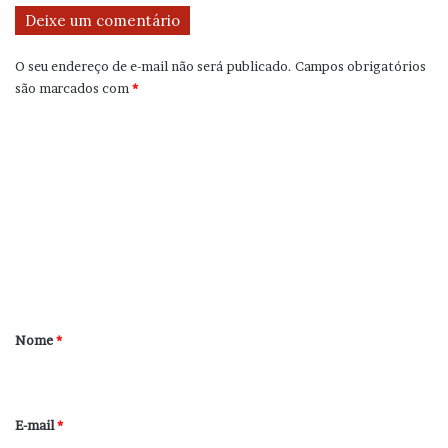
Deixe um comentário
O seu endereço de e-mail não será publicado.
Campos obrigatórios
são marcados com
*
C
o
m
e
n
t
á
r
Nome
*
i
o
*
E-mail
*