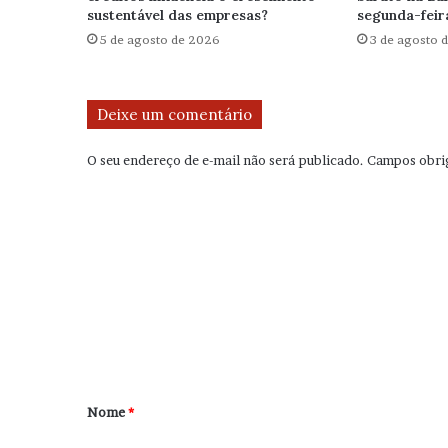
sustentável das empresas?
segunda-feir
5 de agosto de 2026
3 de agosto 
Deixe um comentário
O seu endereço de e-mail não será publicado.
Campos obri
C
o
m
e
n
t
á
r
Nome
*
i