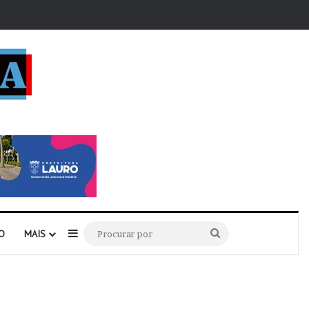
r
Barra Lateral
Procurar
O
MAIS
por