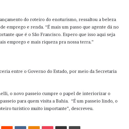
ançamento do roteiro do enoturismo, ressaltou a beleza
o de emprego e renda. “É mais um passo que agente dá no
rtante que é o São Francisco. Espero que isso aqui seja
is emprego e mais riqueza pra nossa terra.”
eria entre o Governo do Estado, por meio da Secretaria
li, o novo passeio cumpre o papel de interiorizar o
passeio para quem visita a Bahia. “É um passeio lindo, o
teiro turístico muito importante”, descreveu.
erest
Reddit
VK
OK
Pocket
Compartilhar via e-mail
Imprimir