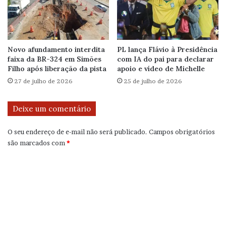
Novo afundamento interdita
PL lança Flávio à Presidência
faixa da BR-324 em Simões
com IA do pai para declarar
Filho após liberação da pista
apoio e vídeo de Michelle
27 de julho de 2026
25 de julho de 2026
Deixe um comentário
O seu endereço de e-mail não será publicado.
Campos obrigatórios
são marcados com
*
C
o
m
e
n