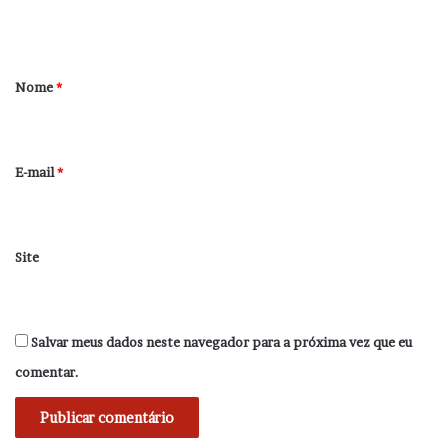
t
á
r
Nome
*
i
o
*
E-mail
*
Site
Salvar meus dados neste navegador para a próxima vez que eu
comentar.