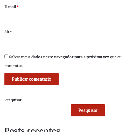
*
E-mail
*
Site
Salvar meus dados neste navegador para a próxima vez que eu
comentar.
Pesquisar
Pesquisar
Posts recentes