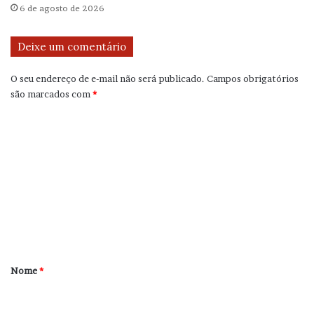
6 de agosto de 2026
Deixe um comentário
O seu endereço de e-mail não será publicado.
Campos obrigatórios
são marcados com
*
C
o
m
e
n
t
á
r
Nome
*
i
o