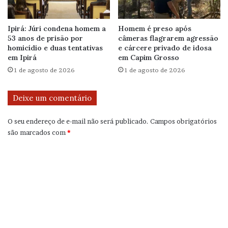
Ipirá: Júri condena homem a
Homem é preso após
53 anos de prisão por
câmeras flagrarem agressão
homicídio e duas tentativas
e cárcere privado de idosa
em Ipirá
em Capim Grosso
1 de agosto de 2026
1 de agosto de 2026
Deixe um comentário
O seu endereço de e-mail não será publicado.
Campos obrigatórios
são marcados com
*
C
o
m
e
n
t