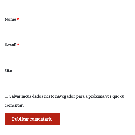
á
r
Nome
*
i
o
*
E-mail
*
Site
Salvar meus dados neste navegador para a próxima vez que eu
comentar.