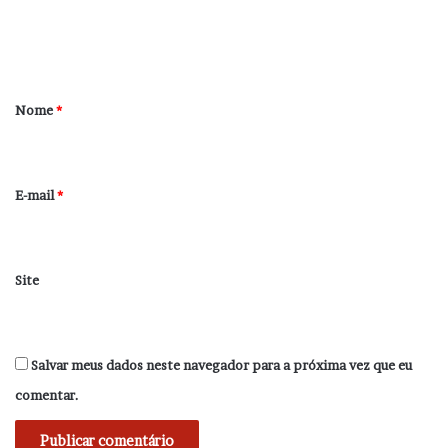
n
t
á
r
Nome
*
i
o
*
E-mail
*
Site
Salvar meus dados neste navegador para a próxima vez que eu
comentar.