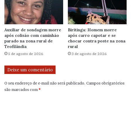
Auxiliar de sondagem morre
Biritinga: Homem morre
após colisão com caminhão
após carro capotar e se
parado na zona rural de
chocar contra poste na zona
Teofilândia
rural
5 de agosto de 2026
3 de agosto de 2026
Deixe um comentário
O seu endereço de e-mail não será publicado.
Campos obrigatórios
são marcados com
*
C
o
m
e