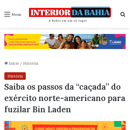
P
Menu
Início
/
História
História
Saiba os passos da “caçada” do
exército norte-americano para
fuzilar Bin Laden