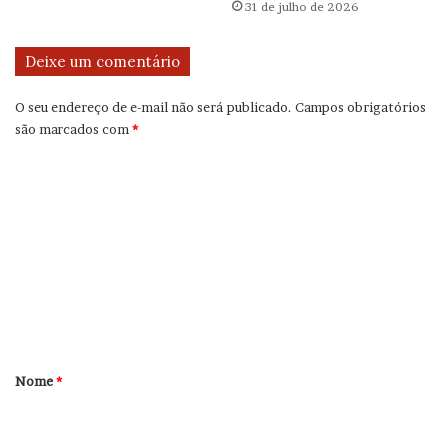
31 de julho de 2026
Deixe um comentário
O seu endereço de e-mail não será publicado.
Campos obrigatórios
são marcados com
*
C
o
m
e
n
t
á
r
Nome
*
i
o