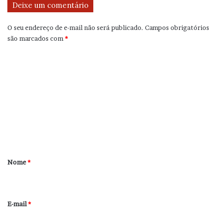
Deixe um comentário
O seu endereço de e-mail não será publicado.
Campos obrigatórios
são marcados com
*
C
o
m
e
n
t
á
r
Nome
*
i
o
*
E-mail
*