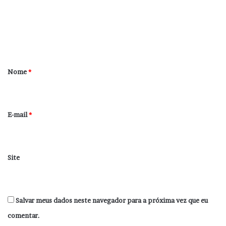
e
n
t
á
r
Nome
*
i
o
*
E-mail
*
Site
Salvar meus dados neste navegador para a próxima vez que eu
comentar.