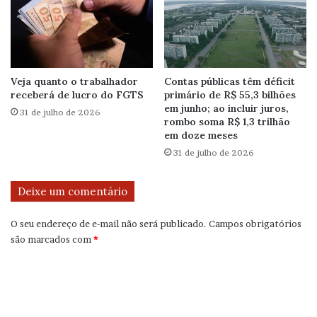
Veja quanto o trabalhador
Contas públicas têm déficit
receberá de lucro do FGTS
primário de R$ 55,3 bilhões
em junho; ao incluir juros,
31 de julho de 2026
rombo soma R$ 1,3 trilhão
em doze meses
31 de julho de 2026
Deixe um comentário
O seu endereço de e-mail não será publicado.
Campos obrigatórios
são marcados com
*
C
o
m