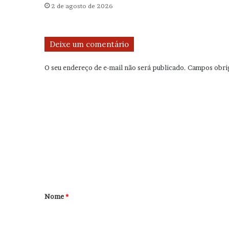
2 de agosto de 2026
Deixe um comentário
O seu endereço de e-mail não será publicado.
Campos obri
C
o
m
e
n
t
á
r
Nome
*
i
o