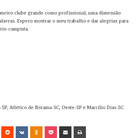
rimeiro clube grande como profissional, uma dimensão
lavras. Espero mostrar o meu trabalho e dar alegrias para
meio-campista.
SP, Atlético de Ibirama-SC, Oeste-SP e Marcílio Dias-SC
erest
Reddit
VK
OK
Pocket
Compartilhar via e-mail
Imprimir