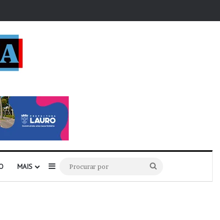
r
Barra Lateral
Procurar
O
MAIS
por