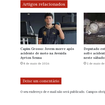
Artigos relacionados
Capim Grosso: Jovem morre após
Deputado est
acidente de moto na Avenida
sofre aciden
Ayrton Senna
neste sábado 
8 de maio de 2026
2 de maio d
Deixe um comentário
O seu endereço de e-mail não será publicado.
Campos obri
C