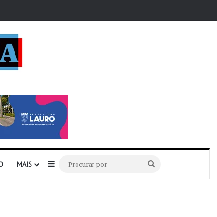
r
Barra Lateral
Procurar
O
MAIS
por