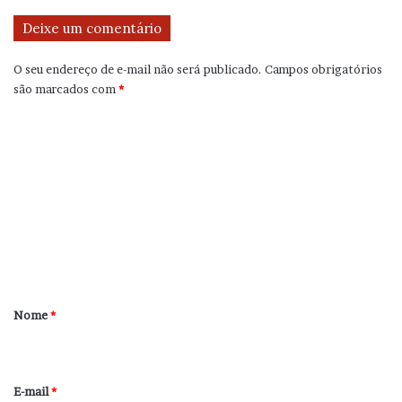
Deixe um comentário
O seu endereço de e-mail não será publicado.
Campos obrigatórios
são marcados com
*
C
o
m
e
n
t
á
r
Nome
*
i
o
*
E-mail
*