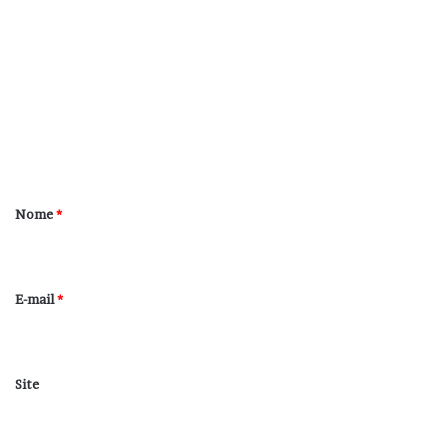
o
m
e
n
t
á
r
Nome
*
i
o
*
E-mail
*
Site