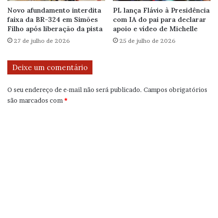
Novo afundamento interdita
PL lança Flávio à Presidência
faixa da BR-324 em Simões
com IA do pai para declarar
Filho após liberação da pista
apoio e vídeo de Michelle
27 de julho de 2026
25 de julho de 2026
Deixe um comentário
O seu endereço de e-mail não será publicado.
Campos obrigatórios
são marcados com
*
C
o
m
e
n
t
á