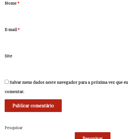
r
Nome
*
i
o
*
E-mail
*
Site
Salvar meus dados neste navegador para a próxima vez que eu
comentar.
Pesquisar
Pesquisar