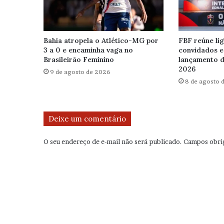
Bahia atropela o Atlético-MG por
FBF reúne lig
3 a 0 e encaminha vaga no
convidados e
Brasileirão Feminino
lançamento d
2026
9 de agosto de 2026
8 de agosto 
Deixe um comentário
O seu endereço de e-mail não será publicado.
Campos obri
C
o
m
e
n