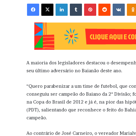
Facebook
X
Linkedin
Tumblr
Pinterest
Reddit
VK
A maioria dos legisladores destacou o desempenho
seu último adversário no Baianão deste ano.
“Quero parabenizar a um time de futebol, que com
conseguiu ser campeão do Baiano da 2ª Divisão; fo
na Copa do Brasil de 2012 e já é, na pior das hip
(PDT), salientando que reconhece o feito do Bahia 
campeão.
Ao contrário de José Carneiro, o vereador Marialv