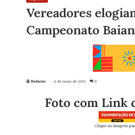
Vereadores elogia
Campeonato Baia
Redacao
6 de maio de 2011
0
Foto com Link 
Clique na imagem para