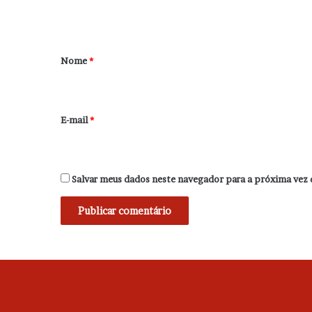
t
á
r
Nome
*
i
o
*
E-mail
*
Salvar meus dados neste navegador para a próxima vez 