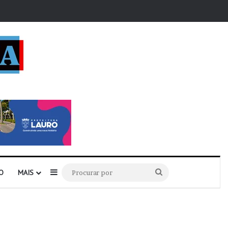
r
Barra Lateral
Procurar
O
MAIS
por