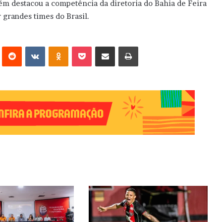
m destacou a competência da diretoria do Bahia de Feira
 grandes times do Brasil.
erest
Reddit
VK
OK
Pocket
Compartilhar via e-mail
Imprimir