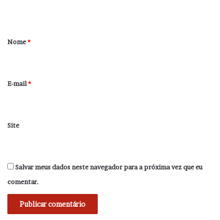
t
á
r
Nome
*
i
o
*
E-mail
*
Site
Salvar meus dados neste navegador para a próxima vez que eu
comentar.