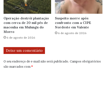
Operação destrói plantação
Suspeito morre após
com cerca de 20 mil pés de
confronto com a CIPE
maconha em Mulungu do
Nordeste em Valente
Morro
6 de agosto de 2026
6 de agosto de 2026
Deixe um comentário
O seu endereço de e-mail não será publicado.
Campos obrigatórios
são marcados com
*
C
o
m
e
n