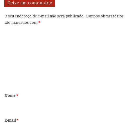
Deixe um comentário
O seu endereço de e-mail não será publicado.
Campos obrigatórios
são marcados com
*
C
o
m
e
n
t
á
r
Nome
*
i
o
*
E-mail
*