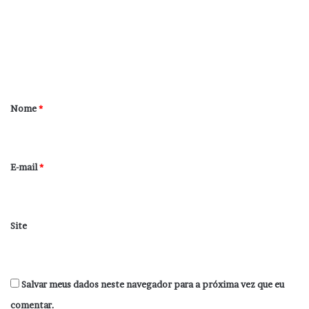
m
e
n
t
á
r
Nome
*
i
o
*
E-mail
*
Site
Salvar meus dados neste navegador para a próxima vez que eu
comentar.