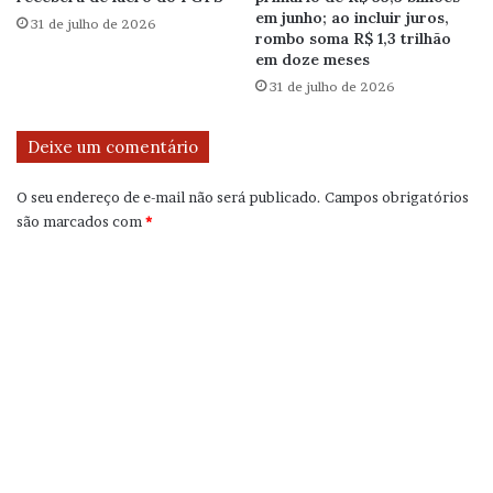
em junho; ao incluir juros,
31 de julho de 2026
rombo soma R$ 1,3 trilhão
em doze meses
31 de julho de 2026
Deixe um comentário
O seu endereço de e-mail não será publicado.
Campos obrigatórios
são marcados com
*
C
o
m
e
n
t
á
r