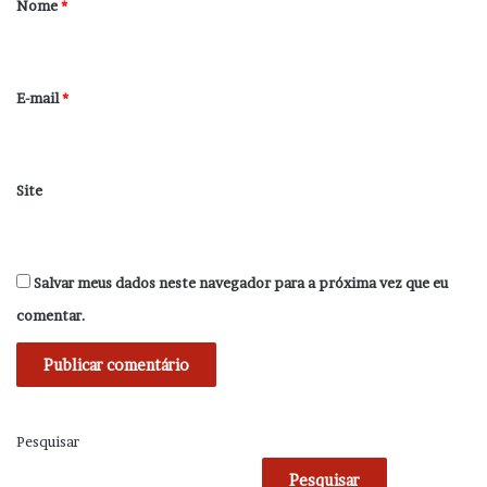
Nome
*
i
o
*
E-mail
*
Site
Salvar meus dados neste navegador para a próxima vez que eu
comentar.
Pesquisar
Pesquisar