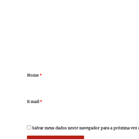
C
o
m
e
n
t
á
r
Nome
*
i
o
*
E-mail
*
Salvar meus dados neste navegador para a próxima vez 