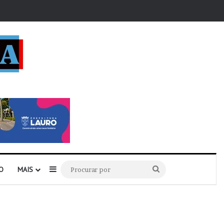
r
Barra Lateral
Procurar
O
MAIS
por