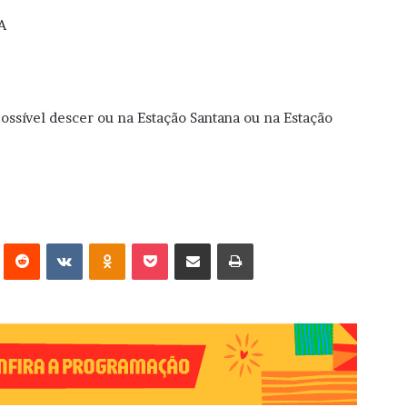
IA
possível descer ou na Estação Santana ou na Estação
erest
Reddit
VK
OK
Pocket
Compartilhar via e-mail
Imprimir