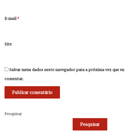
i
o
*
E-mail
*
Site
Salvar meus dados neste navegador para a próxima vez que eu
comentar.
Pesquisar
Pesquisar