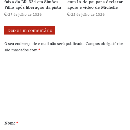
faixa da BR-324 em Simões
com IA do pai para declarar
Filho após liberação da pista
apoio e vídeo de Michelle
27 de julho de 2026
25 de julho de 2026
Deixe um comentário
O seu endereço de e-mail não será publicado.
Campos obrigatórios
são marcados com
*
C
o
m
e
n
t
á
r
Nome
*