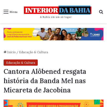
P
Menu
Início
/
Educação & Cultura
Educação & Cultura
Cantora Alôbened resgata
história da Banda Mel nas
Micareta de Jacobina