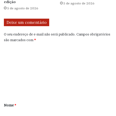
edição
5 de agosto de 2026
5 de agosto de 2026
Deixe um comentário
O seu endereço de e-mail não será publicado.
Campos obrigatórios
são marcados com
*
C
o
m
e
n
t
á
r
Nome
*
i