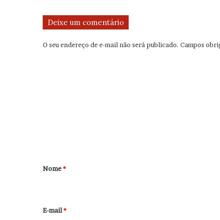
Deixe um comentário
O seu endereço de e-mail não será publicado.
Campos obri
C
o
m
e
n
t
á
r
Nome
*
i
o
*
E-mail
*