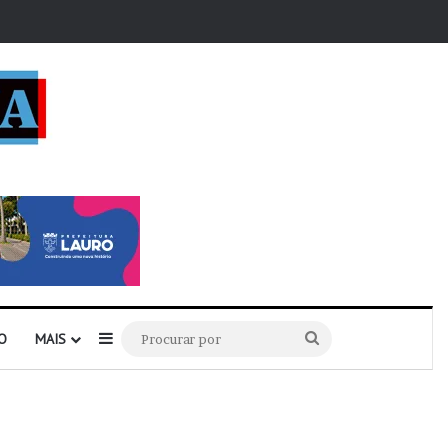
r
Barra Lateral
Procurar
O
MAIS
por