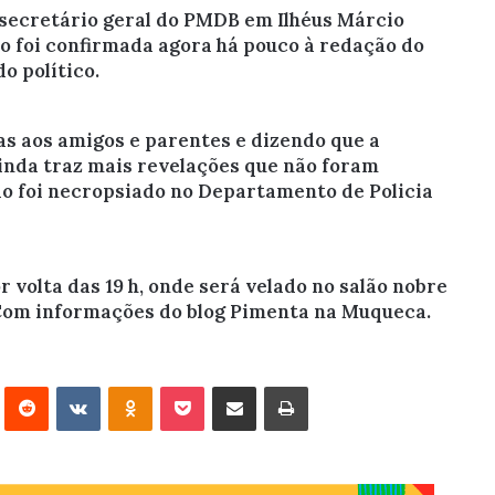
e secretário geral do PMDB em Ilhéus Márcio
o foi confirmada agora há pouco à redação do
o político.
s aos amigos e parentes e dizendo que a
ainda traz mais revelações que não foram
do foi necropsiado no Departamento de Policia
r volta das 19 h, onde será velado no salão nobre
 Com informações do blog Pimenta na Muqueca.
erest
Reddit
VK
OK
Pocket
Compartilhar via e-mail
Imprimir