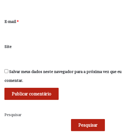
i
o
*
E-mail
*
Site
Salvar meus dados neste navegador para a próxima vez que eu
comentar.
Pesquisar
Pesquisar