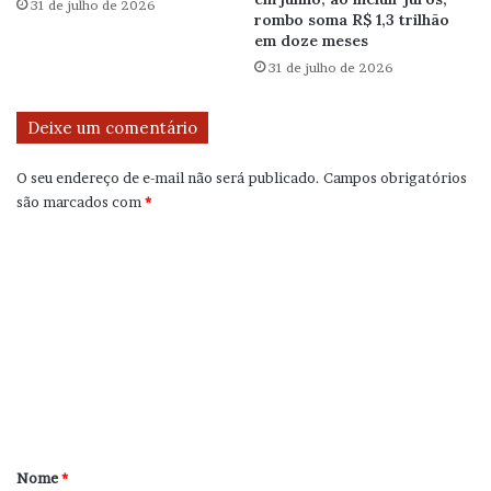
31 de julho de 2026
rombo soma R$ 1,3 trilhão
em doze meses
31 de julho de 2026
Deixe um comentário
O seu endereço de e-mail não será publicado.
Campos obrigatórios
são marcados com
*
C
o
m
e
n
t
á
r
Nome
*