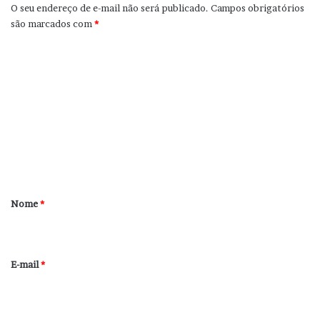
O seu endereço de e-mail não será publicado.
Campos obrigatórios
são marcados com
*
C
o
m
e
n
t
á
r
Nome
*
i
o
*
E-mail
*