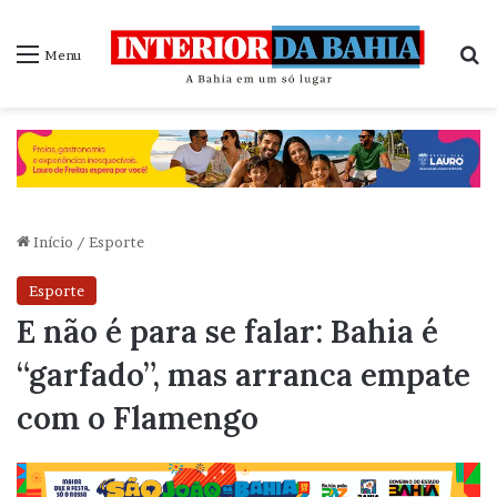
P
Menu
Início
/
Esporte
Esporte
E não é para se falar: Bahia é
“garfado”, mas arranca empate
com o Flamengo