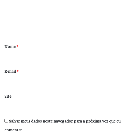
m
e
n
t
á
r
Nome
*
i
o
*
E-mail
*
Site
Salvar meus dados neste navegador para a próxima vez que eu
comentar.