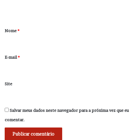
n
t
á
r
Nome
*
i
o
*
E-mail
*
Site
Salvar meus dados neste navegador para a próxima vez que eu
comentar.