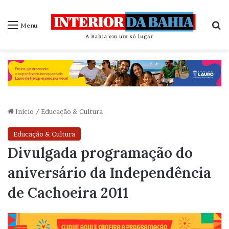
P
Menu
Início
/
Educação & Cultura
Educação & Cultura
Divulgada programação do
aniversário da Independência
de Cachoeira 2011