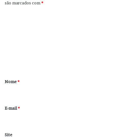
são marcados com
*
C
o
m
e
n
t
á
r
Nome
*
i
o
*
E-mail
*
Site