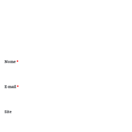
o
m
e
n
t
á
r
Nome
*
i
o
*
E-mail
*
Site