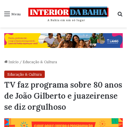
P
Menu
Início
/
Educação & Cultura
Educação & Cultura
TV faz programa sobre 80 anos
de João Gilberto e juazeirense
se diz orgulhoso