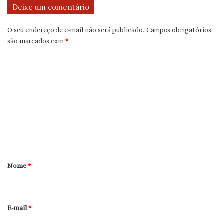
Deixe um comentário
O seu endereço de e-mail não será publicado.
Campos obrigatórios
são marcados com
*
C
o
m
e
n
t
á
r
Nome
*
i
o
*
E-mail
*