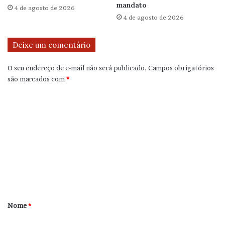
mandato
4 de agosto de 2026
4 de agosto de 2026
Deixe um comentário
O seu endereço de e-mail não será publicado.
Campos obrigatórios
são marcados com
*
C
o
m
e
n
t
á
r
Nome
*
i