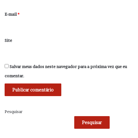
o
*
E-mail
*
Site
Salvar meus dados neste navegador para a próxima vez que eu
comentar.
Pesquisar
Pesquisar