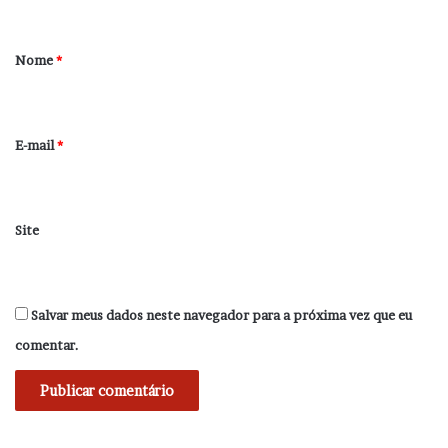
á
r
Nome
*
i
o
*
E-mail
*
Site
Salvar meus dados neste navegador para a próxima vez que eu
comentar.