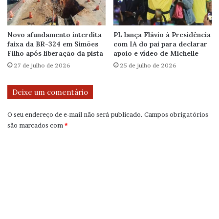
Novo afundamento interdita
PL lança Flávio à Presidência
faixa da BR-324 em Simões
com IA do pai para declarar
Filho após liberação da pista
apoio e vídeo de Michelle
27 de julho de 2026
25 de julho de 2026
Deixe um comentário
O seu endereço de e-mail não será publicado.
Campos obrigatórios
são marcados com
*
C
o
m
e
n
t