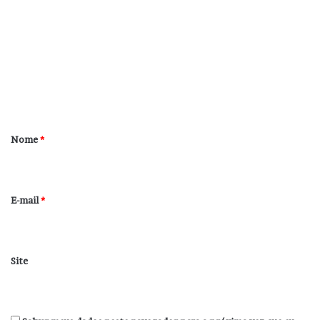
o
m
e
n
t
á
r
Nome
*
i
o
*
E-mail
*
Site