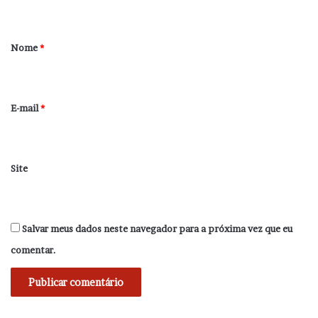
t
á
r
Nome
*
i
o
*
E-mail
*
Site
Salvar meus dados neste navegador para a próxima vez que eu
comentar.