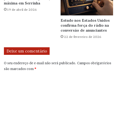
máxima em Serrinha
19 de abril de 2026
Estudo nos Estados Unidos
confirma força do rádio na
conversão de anunciantes
22 de fevereiro de 2026
Deixe um comentário
O seu endereço de e-mail não será publicado.
Campos obrigatórios
são marcados com
*
C
o
m
e
n