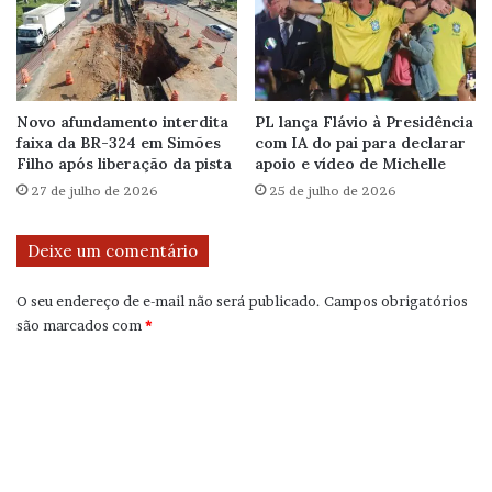
Novo afundamento interdita
PL lança Flávio à Presidência
faixa da BR-324 em Simões
com IA do pai para declarar
Filho após liberação da pista
apoio e vídeo de Michelle
27 de julho de 2026
25 de julho de 2026
Deixe um comentário
O seu endereço de e-mail não será publicado.
Campos obrigatórios
são marcados com
*
C
o
m
e