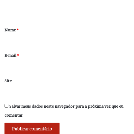
n
t
á
r
Nome
*
i
o
*
E-mail
*
Site
Salvar meus dados neste navegador para a próxima vez que eu
comentar.