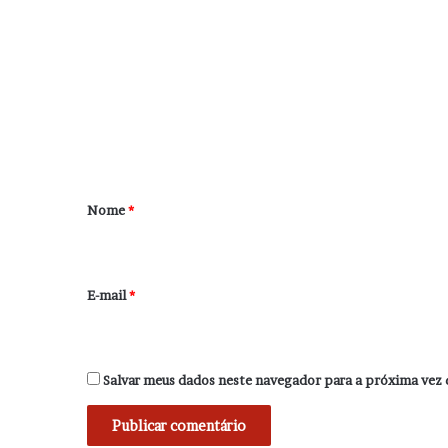
o
m
e
n
t
á
r
Nome
*
i
o
*
E-mail
*
Salvar meus dados neste navegador para a próxima vez 