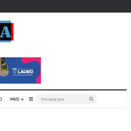
r
Barra Lateral
Procurar
O
MAIS
por