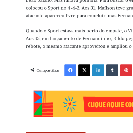
Leão baiano. Mas faltava pontaria. Para buscar o 
colocou o Sport no 4-4-2. Aos 31, Maílson teve gr
atacante apareceu livre para concluir, mas Ferna
Quando o Sport estava mais perto do empate, o Vi
Aos 35, em lançamento de Fernandinho, Rildo pe
rebote, o mesmo atacante aproveitou e ampliou o
Facebook
X
Linkedin
Tumblr
Pint
Compartilhar