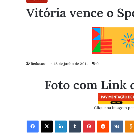
Vitória vence o Sp
Redacao
18 de junho de 2011
0
Foto com Link 
Clique na imagem para
Facebook
X
Linkedin
Tumblr
Pinterest
Reddit
VK