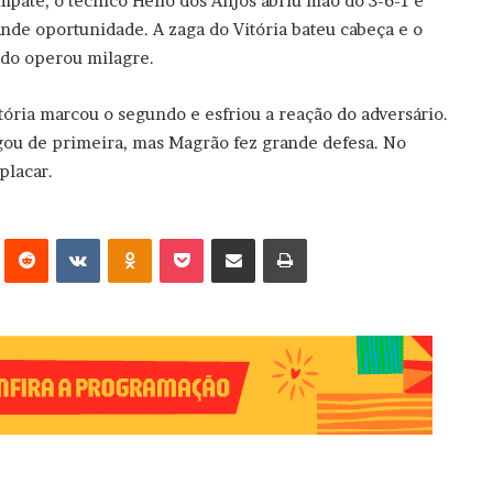
empate, o técnico Hélio dos Anjos abriu mão do 3-6-1 e
ande oportunidade. A zaga do Vitória bateu cabeça e o
ndo operou milagre.
tória marcou o segundo e esfriou a reação do adversário.
gou de primeira, mas Magrão fez grande defesa. No
 placar.
erest
Reddit
VK
OK
Pocket
Compartilhar via e-mail
Imprimir