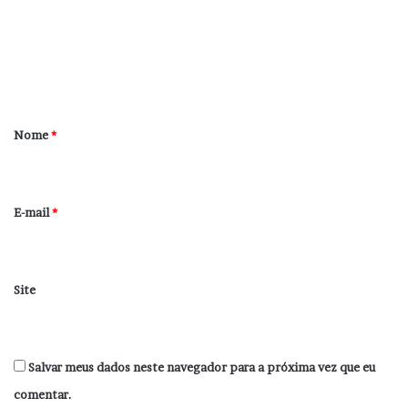
e
n
t
á
r
Nome
*
i
o
*
E-mail
*
Site
Salvar meus dados neste navegador para a próxima vez que eu
comentar.