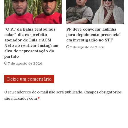
”O PT da Bahia tentou nos
PF deve convocar Lulinha
calar”, diz ex-prefeito
para depoimento presencial
apoiador de Lula e ACM
em investigação no STF
Neto ao reativar Instagram
7 de agosto de 2026
alvo de representação do
partido
7 de agosto de 2026
Deixe um comentário
O seu endereço de e-mail não será publicado.
Campos obrigatórios
são marcados com
*
C
o
m