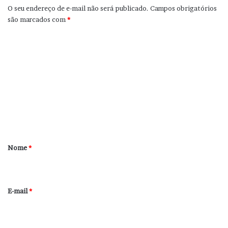
O seu endereço de e-mail não será publicado.
Campos obrigatórios
são marcados com
*
C
o
m
e
n
t
á
r
Nome
*
i
o
*
E-mail
*