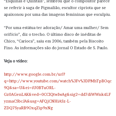
“Esquinas e Quintais”, lembrou que o compositor parece
se referir à saga de Pigmalião, escultor cipriota que se
apaixonou por uma das imagens femininas que esculpiu.
“Por uma estátua ter adoração/ Amar uma mulher/ Sem
orifício”, diz o trecho. O último disco de inéditas de
Chico, “Carioca”, saiu em 2006, também pela Biscoito
Fino. As informações são do jornal O Estado de S. Paulo.
Veja o vídeo:
http://www.google.com.br/url?
q=http://www.youtube.com/watch%3Fv%3DPMhTpBOqc
9Q&sa=U&ei=iU0BTuORL-
Gz0AGenLAK&ved=0CCIQtwIwAg&sig2=dd7diWWnk4LF
yzmaCSbcJA&usg=AFQjCNHiASz-L-
ZDQ7SyaRB9OxqZip9xNg