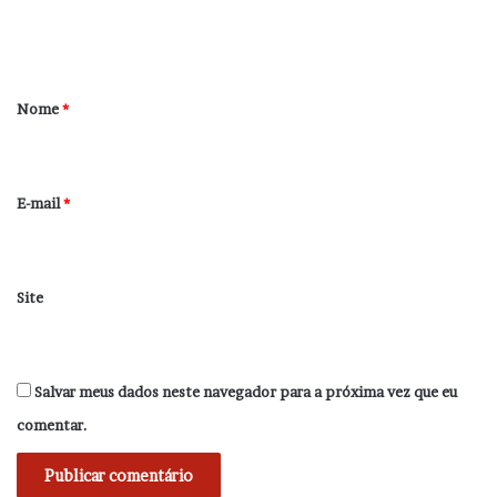
n
t
á
r
Nome
*
i
o
*
E-mail
*
Site
Salvar meus dados neste navegador para a próxima vez que eu
comentar.