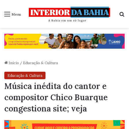
P
Menu
Início
/
Educação & Cultura
Educação & Cultura
Música inédita do cantor e
compositor Chico Buarque
congestiona site; veja