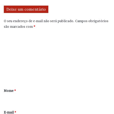
Deixe um comentário
O seu endereço de e-mail não será publicado.
Campos obrigatórios
são marcados com
*
C
o
m
e
n
t
á
r
Nome
*
i
o
*
E-mail
*