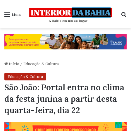
P
Menu
Início
/
Educação & Cultura
Educação & Cultura
São João: Portal entra no clima
da festa junina a partir desta
quarta-feira, dia 22