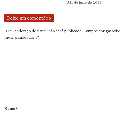
31 de julho de 2026
Deixe um comentário
O seu endereço de e-mail não será publicado.
Campos obrigatórios
são marcados com
*
C
o
m
e
n
t
á
r
Nome
*
i
o