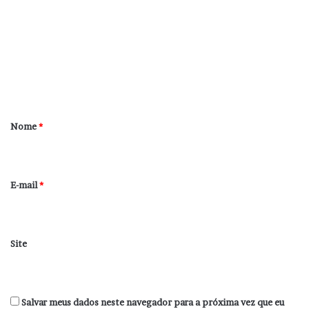
m
e
n
t
á
r
Nome
*
i
o
*
E-mail
*
Site
Salvar meus dados neste navegador para a próxima vez que eu