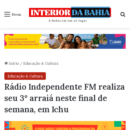
P
Menu
Início
/
Educação & Cultura
Educação & Cultura
Rádio Independente FM realiza
seu 3º arraiá neste final de
semana, em Ichu