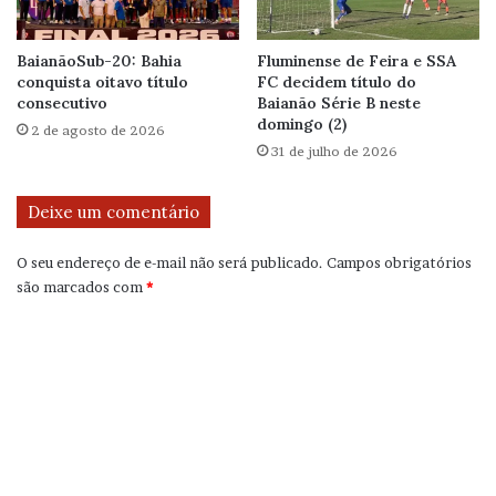
BaianãoSub-20: Bahia
Fluminense de Feira e SSA
conquista oitavo título
FC decidem título do
consecutivo
Baianão Série B neste
domingo (2)
2 de agosto de 2026
31 de julho de 2026
Deixe um comentário
O seu endereço de e-mail não será publicado.
Campos obrigatórios
são marcados com
*
C
o
m
e
n
t