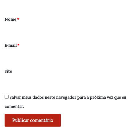
á
r
Nome
*
i
o
*
E-mail
*
Site
Salvar meus dados neste navegador para a próxima vez que eu
comentar.