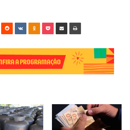
erest
Reddit
VK
OK
Pocket
Compartilhar via e-mail
Imprimir