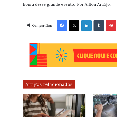
honra desse grande evento. Por Ailton Araújo.
Facebook
X
Linkedin
Tumblr
Pint
Compartilhar
Artigos relacionados