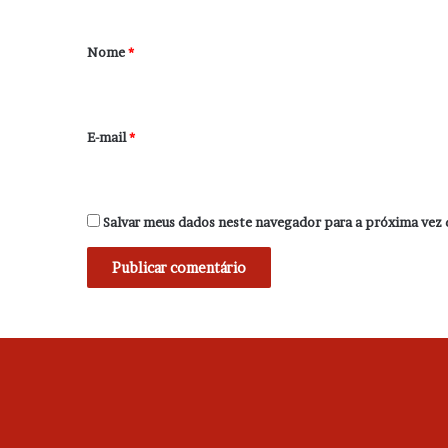
á
r
Nome
*
i
o
*
E-mail
*
Salvar meus dados neste navegador para a próxima vez 