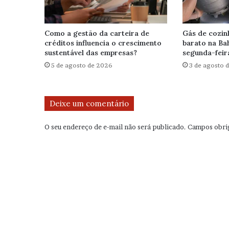
Como a gestão da carteira de
Gás de cozin
créditos influencia o crescimento
barato na Bah
sustentável das empresas?
segunda-feir
5 de agosto de 2026
3 de agosto 
Deixe um comentário
O seu endereço de e-mail não será publicado.
Campos obri
C
o
m
e
n
t