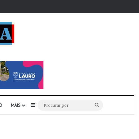
r
Barra Lateral
Procurar
O
MAIS
por