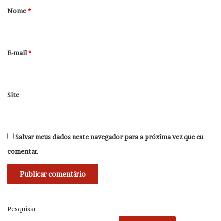
r
Nome
*
i
o
*
E-mail
*
Site
Salvar meus dados neste navegador para a próxima vez que eu
comentar.
Pesquisar