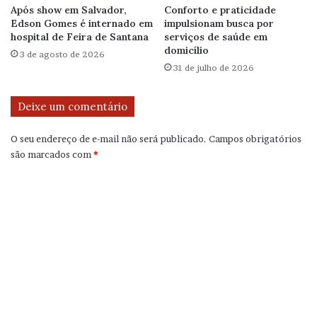
Após show em Salvador,
Conforto e praticidade
Edson Gomes é internado em
impulsionam busca por
hospital de Feira de Santana
serviços de saúde em
domicílio
3 de agosto de 2026
31 de julho de 2026
Deixe um comentário
O seu endereço de e-mail não será publicado.
Campos obrigatórios
são marcados com
*
C
o
m
e
n
t
á