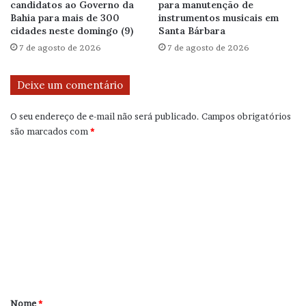
candidatos ao Governo da
para manutenção de
Bahia para mais de 300
instrumentos musicais em
cidades neste domingo (9)
Santa Bárbara
7 de agosto de 2026
7 de agosto de 2026
Deixe um comentário
O seu endereço de e-mail não será publicado.
Campos obrigatórios
são marcados com
*
C
o
m
e
n
t
á
r
Nome
*