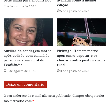
pede ajuda para encontrá-lo
avaliada como a melhor
edição
6 de agosto de 2026
5 de agosto de 2026
Auxiliar de sondagem morre
Biritinga: Homem morre
após colisão com caminhão
após carro capotar e se
parado na zona rural de
chocar contra poste na zona
Teofilândia
rural
5 de agosto de 2026
3 de agosto de 2026
Deixe um comentário
O seu endereço de e-mail não será publicado.
Campos obrigatórios
são marcados com
*
C