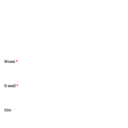
o
m
e
n
t
á
r
Nome
*
i
o
*
E-mail
*
Site